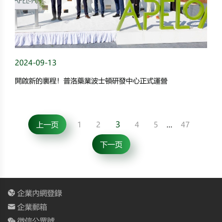
2024-09-13
開啟新的裏程！普洛藥業波士頓研發中心正式運營
3
上一页
1
2
4
5
...
47
下一页
企業內網登錄
企業郵箱
微信公眾號