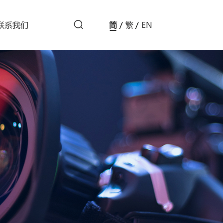
联系我们
简
/
繁
/
EN