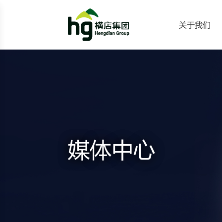
关于我们
媒体中心