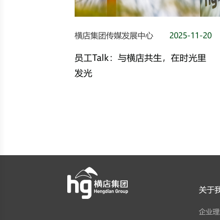
横店集团传媒发展中心
2025-11-20
员工Talk：与横店共生，在时光里
发光
关于
企业理