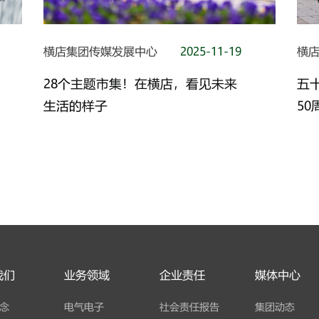
横店集团传媒发展中心
2025-11-19
横
28个主题市集！在横店，看见未来
五
生活的样子
5
我们
业务领域
企业责任
媒体中心
念
电气电子
社会责任报告
集团动态