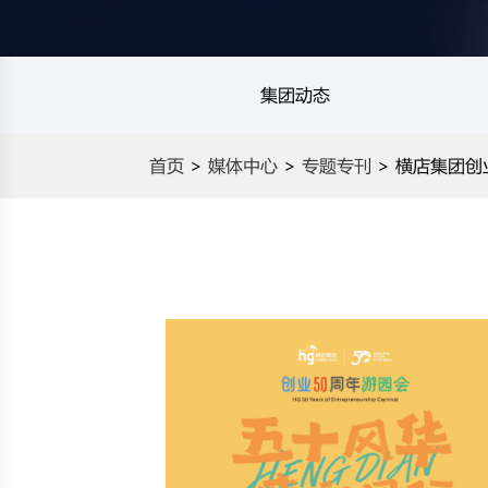
集团动态
首页
媒体中心
专题专刊
横店集团创