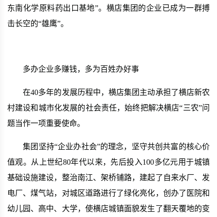
东南化学原料药出口基地”。横店集团的企业已成为一群搏
击长空的“雄鹰”。
多办企业多赚钱，多为百姓办好事
在40多年的发展历程中，横店集团主动承担了横店新农
村建设和城市化发展的社会责任，始终把解决横店“三农”问
题当作一项重要使命。
集团坚持“企业办社会”的理念，坚守共创共富的核心价
值观。从上世纪80年代以来，先后投入100多亿元用于城镇
基础设施建设，整治南江、架桥铺路，建起了自来水厂、发
电厂、煤气站，对城区道路进行了绿化亮化，创办了医院和
幼儿园、高中、大学，使横店城镇面貌发生了翻天覆地的变