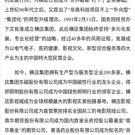
的发展方向，为横店日后成为“世界磁都”打下了坚实基础。
上世纪90年代之后，又提出了“非高科技项目不上”“外向型”
“集团化”的转型升级理念。1993年2月13日，国务院经贸办
下文批准成立横店集团，此后横店集团始终坚持“多元化发
展，专业化经营”的战略，经过40多年的风雨征程，发展成
为以电气电子、医药健康、影视文化、新型综合服务等四大
产业为主的中国特大型民营企业。
如今，横店集团拥有生产型与服务型企业200多家。横
店集团东磁股份有限公司成为中国磁性行业的龙头企业，得
邦照明股份有限公司成为中国绿色照明行业的领军企业，横
店影视城成为全球规模最大的影视实景拍摄基地，横店影视
股份有限公司成为直营票房排名全国前三的电影院线公司，
南华期货股份有限公司成为国内首家全资控股公募基金“南
华基金”的期货公司，普洛药业股份有限公司成为知名的“浙