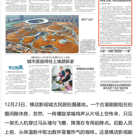
12月23日，横店影视城古民居拍摄基地。一个古装剧剧组在拍
摄间隙休息，忽然，一阵螺旋桨嗡鸣声从片场上空传来，只见
一架无人机穿过马头墙与飞檐，降落在专用起降点。后勤人员
上前，从保温舱中取出数杯冒着热气的咖啡。这是横店影视剧