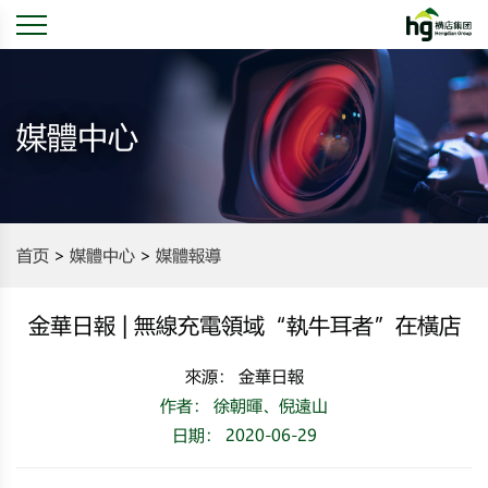
媒體中心
首页
媒體中心
媒體報導
金華日報 | 無線充電領域“執牛耳者”在橫店
來源： 金華日報
作者： 徐朝暉、倪遠山
日期： 2020-06-29