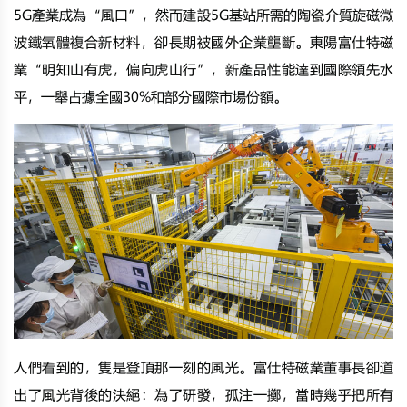
5G產業成為“風口”，然而建設5G基站所需的陶瓷介質旋磁微
波鐵氧體複合新材料，卻長期被國外企業壟斷。東陽富仕特磁
業“明知山有虎，偏向虎山行”，新產品性能達到國際領先水
平，一舉占據全國30%和部分國際市場份額。
人們看到的，隻是登頂那一刻的風光。富仕特磁業董事長卻道
出了風光背後的決絕：為了研發，孤注一擲，當時幾乎把所有